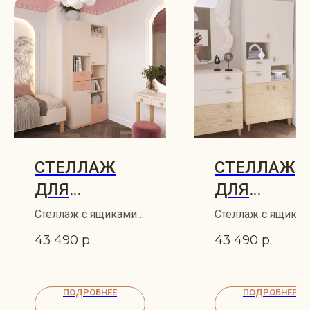
СТЕЛЛАЖ
СТЕЛЛАЖ
ДЛЯ
ДЛЯ
ДЕТСКОЙ
ДЕТСКОЙ
Стеллаж с ящиками
Стеллаж с ящика
GLORY
GLORY 80х42х197
KVIST 2
KVIST 80х42х204
43 490
р.
43 490
р.
ПОДРОБНЕЕ
ПОДРОБНЕЕ