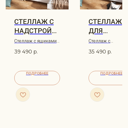
СТЕЛЛАЖ С
СТЕЛЛАЖ
НАДСТРОЙК
ДЛЯ
ОЙ
ДЕТСКОЙ
Стеллаж с ящиками
Стеллаж с
120х42х186
HITTA
открытыми полк
39 490
р.
35 490
р.
HITTA 120х42
ПОДРОБНЕЕ
ПОДРОБНЕЕ