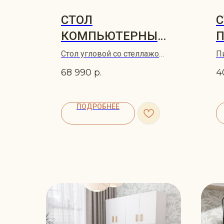
СТОЛ
С
КОМПЬЮТЕРНЫЙ
ПИСЬМЕННЫЙ
K
Стол угловой со стеллажом
П
RUNO
RUNO 179х125х206
я
68 990
р.
4
ПОДРОБНЕЕ