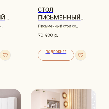
СТОЛ
ЫЙ
ПИСЬМЕННЫЙ
ORY
УГЛОВОЙ KVIST
о
Письменный стол со
60х133
стеллажом KVIST 160x133
79 490
р.
ПОДРОБНЕЕ