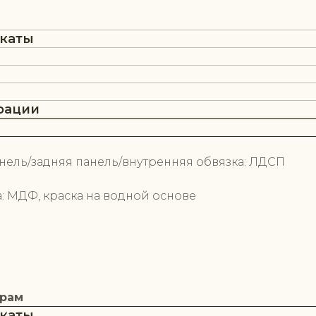
икаты
рации
нель/задняя панель/внутренняя обвязка: ЛДСП
 МДФ, краска на водной основе
ерам
икаты