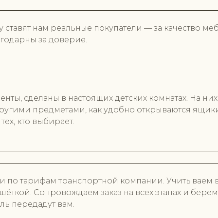
ку ставят нам реальные покупатели — за качество меб
годарны за доверие.
ты, сделаны в настоящих детских комнатах. На ни
с другими предметами, как удобно открываются ящик
ех, кто выбирает.
 по тарифам транспортной компании. Учитываем в
ёткой. Сопровождаем заказ на всех этапах и бере
ель передадут вам.