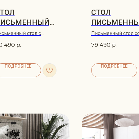
ТОЛ
СТОЛ
ПИСЬМЕННЫЙ
ПИСЬМЕНН
VIST
УГЛОВОЙ GL
исьменный стол с
Письменный стол с
щиками KVIST
стеллажом GLORY 1
0 490
р.
79 490
р.
ПОДРОБНЕЕ
ПОДРОБНЕЕ