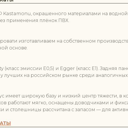
Kastamonu, окрашенного материалами на водной о
без применения плёнок ПВХ.
 кровати изготавливаем на собственном производств
ой основе.
(класс эмиссии Е0,5) и Egger (класс Е1). Задняя 
лу лучших на российском рынке среди аналогичных
с имеет широкую базу и низкий центр тяжести, в 
ков работают мягко, оснащены доводчиками и фи
ки и столешницы рассчитана с запасом — для актив
КАТЫ