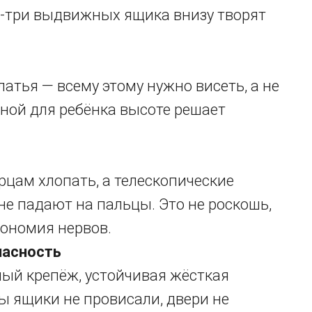
а-три выдвижных ящика внизу творят
латья — всему этому нужно висеть, а не
пной для ребёнка высоте решает
рцам хлопать, а телескопические
е падают на пальцы. Это не роскошь,
кономия нервов.
пасность
ый крепёж, устойчивая жёсткая
бы ящики не провисали, двери не