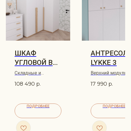
ШКАФ
АНТРЕСОЛ
УГЛОВОЙ В
LYKKE 3
ДЕТСКУЮ
Складные и
Верхний модуль 3
RUNO
распашные двери
створчатого шкаф
108 490
р.
17 990
р.
RUNO 160х111х197
LYKKE 149х60
ПОДРОБНЕЕ
ПОДРОБНЕЕ