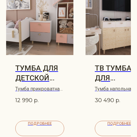
ТУМБА ДЛЯ
ТВ ТУМБА
ДЕТСКОЙ
ДЛЯ
LYKKE
ДЕТСКОЙ
Тумба прикроватная
Тумба напольная
LYKKE 50х46
KVIST
KVIST 119х42
12 990
р.
30 490
р.
ПОДРОБНЕЕ
ПОДРОБНЕЕ